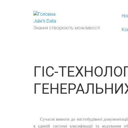
Перейти
до
Но
основного
Julie's Data
вмісту
Знання створюють можливості
Ко
ГІС-ТЕХНОЛО
ГЕНЕРАЛЬНИХ
Сучасні вимоги до містобудівної документаці
в єдиній системі класифікації та кодування 