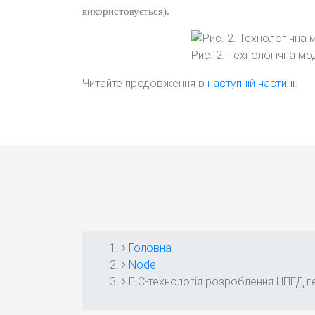
використовується).
Рис. 2. Технологічна м
Читайте продовження в
наступній частині
.
Головна
РЯДОК
Node
ГІС-технологія розроблення НПГД ге
НАВІҐАЦІЇ