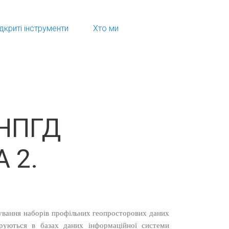
ідкриті інструменти
Хто ми
 НПГД
 2.
мування наборів профільних геопросторових даних
труються в базах даних інформаційної системи