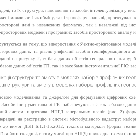
делі, то їх структура, наповнення та засоби інтелектуалізації у в
ені можливості як обміну, так і трансферу знань від проектуваль
росторові дані в незалежних форматах, так і незалежні від інс
опросторових моделей і програмних засобів просторового аналізу н
ґрунтується на тому, що використання об’єктно-орієнтованої моде
сторових даних та рівень уніфікації засобів геоінформаційного а
аної на рисунку 2, є: база даних
об’єктів генерального плану; 
базою даних об’єктів ГП, так і з засобами інструментальної ГІС; за
ікації структури та змісту в моделях наборів профільних геоп
основою моделювання та джерелом для формування цифрових схе
Засоби інструментальної ГІС забезпечують зв'язок з базою даних 
ній системі підготовки НПГД генеральних планів (рис. 2) форм
ередачі на реєстрацію в системі містобудівного кадастру: наб
но до вимог
ДБН
Б.1.1-15:2012; текстові матеріали (форма техн
ї та його складові, в тому числі про НПГД; прикладна схема (з оп