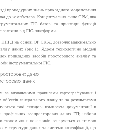
игляді процедурних знань прикладного моделювання
ника до комп’ютера. Концептуально лише ОРМ, яка
трументальних ГІС базові та прикладні функції
е залежно від ГІС-платформи.
лі НПГД на основі ОР СКБД дозволяє максимально
налізу даних (рис.1). Ядром технологічно моделі
блок прикладних засобів просторового аналізу та
соби інструментальної ГІС.
росторових даних
м за визначеними правилами картографування і
об’єктів генерального плану та за результатами
уються такі складові комплекта документації в
ори профільних геопросторових даних ГП; набори
іко-економічних показників генерується системою
исом структури даних та системи класифікації, що