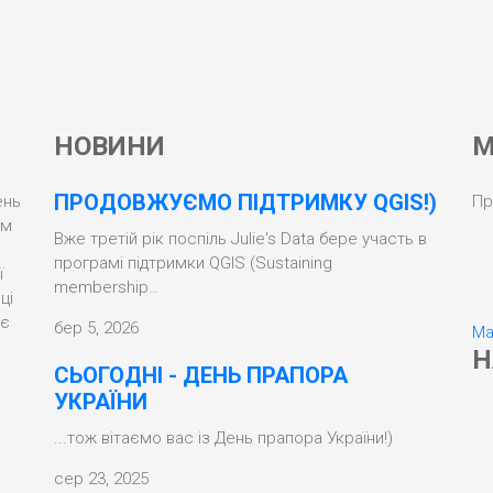
НОВИНИ
М
ПРОДОВЖУЄМО ПІДТРИМКУ QGIS!)
ень
Пр
ом
Вже третій рік поспіль Julie's Data бере участь в
програмі підтримки QGIS (Sustaining
ї
membership…
ці
ує
бер 5, 2026
Ma
Н
СЬОГОДНІ - ДЕНЬ ПРАПОРА
УКРАЇНИ
...тож вітаємо вас із День прапора України!)
сер 23, 2025