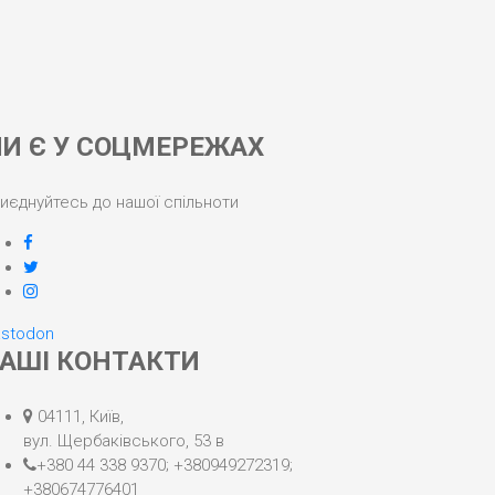
И Є У СОЦМЕРЕЖАХ
иєднуйтесь до нашої спільноти
facebook
twitter
instagram
stodon
АШІ КОНТАКТИ
Адреса:
04111, Київ,
вул. Щербаківського, 53 в
телефон:
+380 44 338 9370; +380949272319;
+380674776401