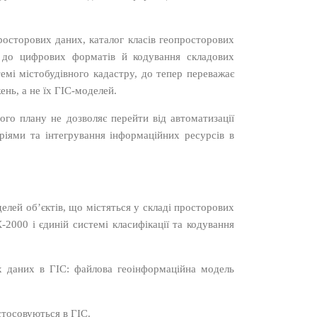
росторових даних, каталог класів геопросторових
и до цифрових форматів й кодування складових
стемі містобудівного кадастру, до тепер переважає
нь, а не їх ГІС-моделей.
го плану не дозволяє перейти від автоматизації
ріями та інтегрування інформаційних ресурсів в
лей об’єктів, що містяться у складі просторових
-2000 і єдиній системі класифікації та кодування
х даних в ГІС: файлова геоінформаційна модель
стосовуються в ГІС.