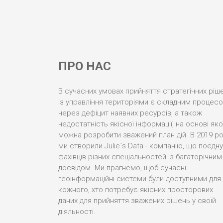
ПРО НАС
В сучасних умовах прийняття стратегічних ріш
із управління територіями є складним процес
через дефіцит наявних ресурсів, а також
недостатність якісної інформації, на основі яко
можна розробити зважений план дій. В 2019 ро
ми створили Julie`s Data - компанію, що поєдн
фахівців різних спеціальностей із багаторічним
досвідом. Ми прагнемо, щоб сучасні
геоінформаційні системи були доступними для
кожного, хто потребує якісних просторових
даних для прийняття зважених рішень у своїй
діяльності.