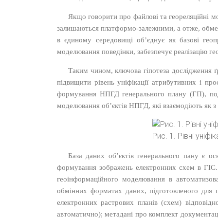
Якщо говорити про файлові та геореляційні мо
залишаються платформо-залежними, а отже, обмеж
в єдиному середовищі об’єднує як базові геоп
моделювання поведінки
,
забезпечує реалізацію ге
Таким чином, ключова гіпотеза дослідження 
підвищити рівень уніфікації атрибутивних і про
формування НПГД генерального плану (ГП), под
моделювання об’єктів НПГД, які взаємодіють як з 
Рис. 1. Рівні уніф
База даних об’єктів генерального пану є 
формування зображень електронних схем в ГІС. 
геоінформаційного моделювання в автоматизова
обмінних форматах даних, підготовленого для п
електронних растрових планів (схем) відповід
автоматично); метадані про комплект документаці