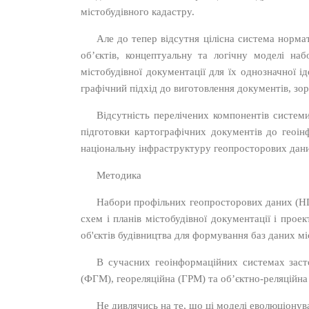
містобудівного кадастру.
Але до тепер відсутня цілісна система норма
об’єктів, концептуальну та логічну моделі н
містобудівної документації для їх однозначної ід
графічний підхід до виготовлення документів, зо
Відсутність перелічених компонентів систем
підготовки картографічних документів до геоін
національну інфраструктуру геопросторових дан
Методика
Набори профільних геопросторових даних (НПГ
схем і планів містобудівної документації і прое
об'єктів будівництва для формування баз даних мі
В сучасних геоінформаційних системах заст
(ФГМ), геореляційна (ГРМ) та об’єктно-реляційн
Не дивлячись на те, що ці моделі еволюціонува