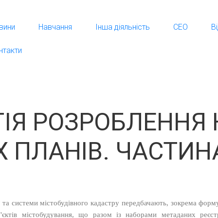
вини
Навчання
Інша діяльність
СЕО
В
нтакти
ГІЯ РОЗРОБЛЕННЯ
 ПЛАНІВ. ЧАСТИНА
ї та системи містобудівного кадастру передбачають, зокрема фор
об'єктів містобудування, що разом із наборами метаданих реєс