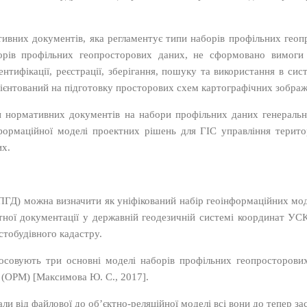
тивних документів, яка регламентує типи наборів профільних геоп
аборів профільних геопросторових даних, не сформовано вимог
ентифікації, реєстрації, зберігання, пошуку та використання в си
рієнтований на підготовку просторових схем картографічних зображе
и нормативних документів на набори профільних даних генерально
формаційної моделі проектних рішень для ГІС управління терито
их.
Д) можна визначити як уніфікований набір геоінформаційних моде
ктної документації у державній геодезичній системі координат УСК
стобудівного кадастру.
осовують три основні моделі наборів профільних геопросторови
а (ОРМ)
[Максимова Ю. С., 2017]
.
ли від файлової до об’єктно-реляційної моделі всі вони до тепер за