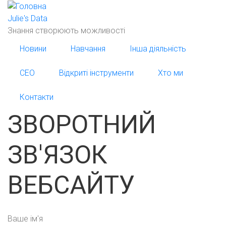
Перейти
до
Julie's Data
основного
Знання створюють можливості
вмісту
Новини
Навчання
Інша діяльність
СЕО
Відкриті інструменти
Хто ми
Контакти
ЗВОРОТНИЙ
ЗВ'ЯЗОК
ВЕБСАЙТУ
Ваше ім'я