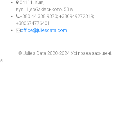
Адреса:
04111, Київ,
вул. Щербаківського, 53 в
телефон:
+380 44 338 9370; +380949272319;
+380674776401
email
office@juliesdata.com
© Julie's Data 2020-2024 Усі права захищені.