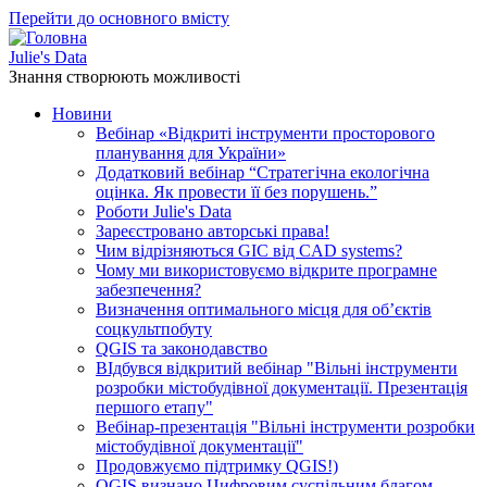
Перейти до основного вмісту
Julie's Data
Знання створюють можливості
Новини
Вебінар «Відкриті інструменти просторового
планування для України»
Додатковий вебінар “Стратегічна екологічна
оцінка. Як провести її без порушень.”
Роботи Julie's Data
Зареєстровано авторські права!
Чим відрізняються GIC від CAD systems?
Чому ми використовуємо відкрите програмне
забезпечення?
Визначення оптимального місця для об’єктів
соцкультпобуту
QGIS та законодавство
ВІдбувся відкритий вебінар "Вільні інструменти
розробки містобудівної документації. Презентація
першого етапу"
Вебінар-презентація "Вільні інструменти розробки
містобудівної документації"
Продовжуємо підтримку QGIS!)
QGIS визнано Цифровим суспільним благом —