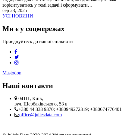
зорієнтуватись у темі задачі і сформувати…
сер 23, 2025
УСІ НОВИНИ
Ми є у соцмережах
Приєднуйтесь до нашої спільноти
facebook
twitter
instagram
Mastodon
Наші контакти
Адреса:
04111, Київ,
вул. Щербаківського, 53 в
телефон:
+380 44 338 9370; +380949272319; +380674776401
email
office@juliesdata.com