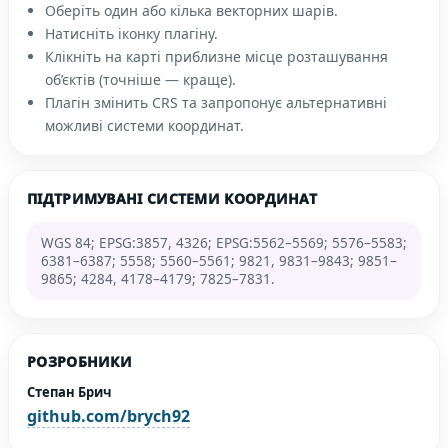
Оберіть один або кілька векторних шарів.
Натисніть іконку плагіну.
Клікніть на карті приблизне місце розташування
об’єктів (точніше — краще).
Плагін змінить CRS та запропонує альтернативні
можливі системи координат.
ПІДТРИМУВАНІ СИСТЕМИ КООРДИНАТ
WGS 84; EPSG:3857, 4326; EPSG:5562–5569; 5576–5583;
6381–6387; 5558; 5560–5561; 9821, 9831–9843; 9851–
9865; 4284, 4178–4179; 7825–7831.
РОЗРОБНИКИ
Степан Брич
github.com/brych92