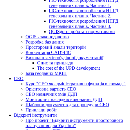
ГІС-технологія розроблення НПГД
генеральних планів. Частина 1.
ГІС-технологія розроблення НПГД
генеральних планів. Частина 2.
ГІС-технологія розроблення НПГД
генеральних планів. Частина 3.
QGISgp та робота з нормативами
QGIS - законодавство
Розробка баз даних
Просторовий аналіз територій
Конвертація CAD>ГІС
Виконання містобудівної документаціїї
Опис та приклади
The cost of the UPD development
База геоданих МКІП
СЕО
Курс "СЕО як адміністративна функція в громаді"
Орієнтовна вартість СЕО
СЕО незначних змін ДДП
Моніторинг наслідків виконання ДДП
Шаблони документів для процедури СЕО
Приклади робіт
Відкриті інструменти
Про проект "Відкриті інструменти просторового
планування для України"