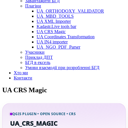
Завантажити БГД
Плагіни
UA_ORTHODOXY_VALIDATOR
UA_MBD_TOOLS
UA XML Importer
Kadastr.Live tools bar
UA CRS Magic
UA Coordinates Transformation
UA IN4 importer
UA_NGO_PDF_Parser
Учасники
Приклад ДПТ
БГД в ексель
Умови взаємодії при розробленні БГД
Хто ми
Контакти
UA CRS Magic
QGIS PLUGIN • OPEN SOURCE • CRS
UA_CRS_MAGIC