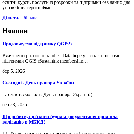
освітні курси, послуги із розробки та підтримки баз даних для
управління територіями.
Дізнатись більше
Новини
Продовжуємо підтримку QGIS!)
Вже третій рік поспіль Julie's Data бере участь в програмі
підтримки QGIS (Sustaining membership…
бер 5, 2026
Сьогодні - День прапора України
...тож вітаємо вас із День прапора України!)
сер 23, 2025
Що робити, щоб містобудівна документація пройшла
валідацію в МБКД?
Підібрали для вас низку посилань, які допоможуть вам