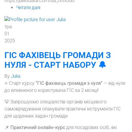
https://juliesdata.com/ua_orthodo
Читати далі
про
Що
робити,
тра
щоб
01
містобудівна
2025
документація
пройшла
ГІС ФАХІВЕЦЬ ГРОМАДИ З
валідацію
НУЛЯ - СТАРТ НАБОРУ 🔔
в
МБКД?
By
Julia
⭐ Старт курсу
“ГІС фахівець громади з нуля”
— від нуля
до впевненого користувача ГІС за 2 місяці!
💡 Запрошуємо спеціалістів органів місцевого
самоврядування опанувати практичні інструменти ГІС
для щоденних задач громади.
📌
Практичний онлайн-курс
для посадових осіб, які