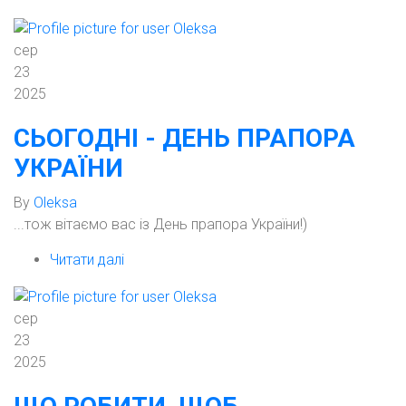
Продовжуємо
підтримку
сер
QGIS!)
23
2025
СЬОГОДНІ - ДЕНЬ ПРАПОРА
УКРАЇНИ
By
Oleksa
...тож вітаємо вас із День прапора України!)
Читати далі
про
Сьогодні
-
сер
День
23
прапора
2025
України