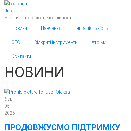
Перейти
до
Julie's Data
основного
Знання створюють можливості
вмісту
Новини
Навчання
Інша діяльність
СЕО
Відкриті інструменти
Хто ми
Контакти
НОВИНИ
бер
05
2026
ПРОДОВЖУЄМО ПІДТРИМКУ