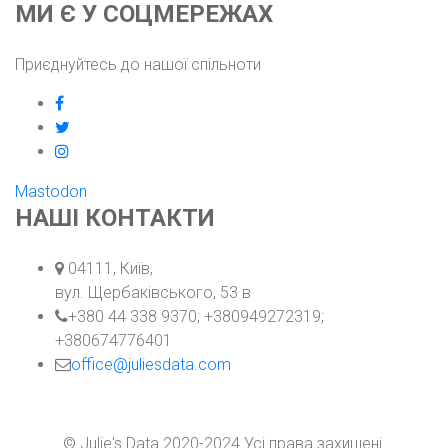
МИ Є У СОЦМЕРЕЖАХ
Приєднуйтесь до нашої спільноти
facebook
twitter
instagram
Mastodon
НАШІ КОНТАКТИ
Адреса:
04111, Київ,
вул. Щербаківського, 53 в
телефон:
+380 44 338 9370; +380949272319;
+380674776401
email
office@juliesdata.com
© Julie's Data 2020-2024 Усі права захищені.