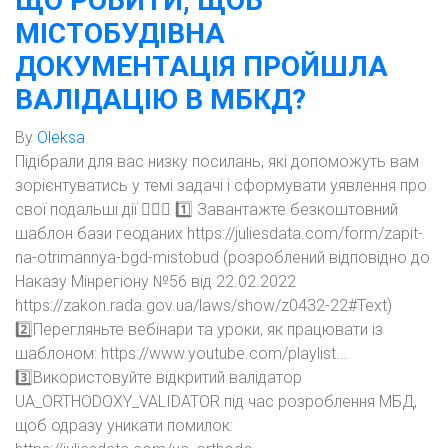
ЩО РОБИТИ, ЩОБ
МІСТОБУДІВНА
ДОКУМЕНТАЦІЯ ПРОЙШЛА
ВАЛІДАЦІЮ В МБКД?
By
Oleksa
Підібрали для вас низку посилань, які допоможуть вам
зорієнтуватись у темі задачі і сформувати уявлення про
свої подальші дії 👇🏻🤓 1️⃣ Завантажте безкоштовний
шаблон бази геоданих https://juliesdata.com/form/zapit-
na-otrimannya-bgd-mistobud (розроблений відповідно до
Наказу Мінрегіону №56 від 22.02.2022
https://zakon.rada.gov.ua/laws/show/z0432-22#Text)
2️⃣Перегляньте вебінари та уроки, як працювати із
шаблоном: https://www.youtube.com/playlist...
3️⃣Використовуйте відкритий валідатор
UA_ORTHODOXY_VALIDATOR під час розроблення МБД,
щоб одразу уникати помилок: