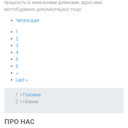
працюють із земельними ділянками, адресами,
містобудівною документацією тощо.
Читати далі
про
ГІС
Поточна
1
фахівець
РОЗБИВКА
сторінка
Page
2
громади
НА
Page
3
з
СТОРІНКИ
Page
4
нуля
Page
5
-
Page
6
СТАРТ
Наступна
››
набору
сторінка
Остання
Last »
🔔
сторінка
Головна
РЯДОК
Новини
НАВІҐАЦІЇ
ПРО НАС