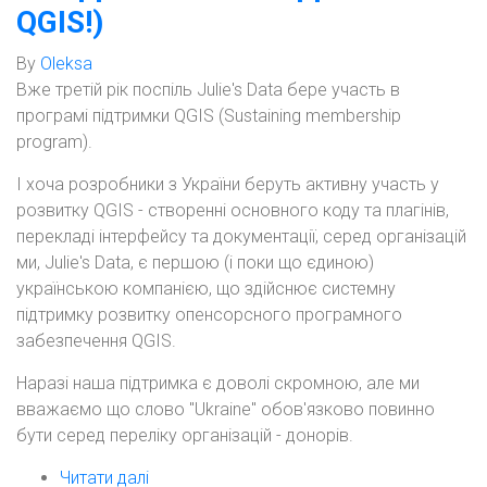
QGIS!)
By
Oleksa
Вже третій рік поспіль Julie's Data бере участь в
програмі підтримки QGIS (Sustaining membership
program).
І хоча розробники з України беруть активну участь у
розвитку QGIS - створенні основного коду та плагінів,
перекладі інтерфейсу та документації, серед організацій
ми, Julie's Data, є першою (і поки що єдиною)
українською компанією, що здійснює системну
підтримку розвитку опенсорсного програмного
забезпечення QGIS.
Наразі наша підтримка є доволі скромною, але ми
вважаємо що слово "Ukraine" обов'язково повинно
бути серед переліку організацій - донорів.
Читати далі
про