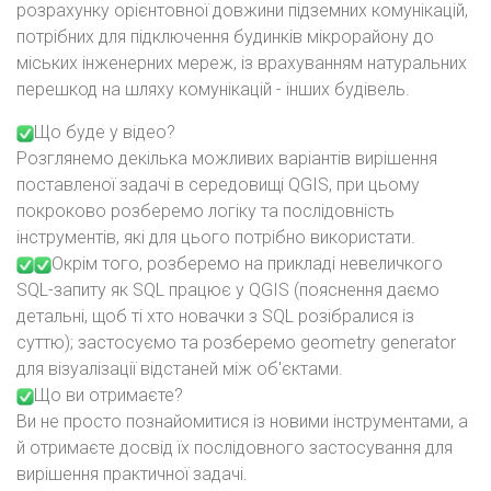
розрахунку орієнтовної довжини підземних комунікацій,
потрібних для підключення будинків мікрорайону до
міських інженерних мереж, із врахуванням натуральних
перешкод на шляху комунікацій - інших будівель.
Що буде у відео?
Розглянемо декілька можливих варіантів вирішення
поставленої задачі в середовищі QGIS, при цьому
покроково розберемо логіку та послідовність
інструментів, які для цього потрібно використати.
Окрім того, розберемо на прикладі невеличкого
SQL-запиту як SQL працює у QGIS (пояснення даємо
детальні, щоб ті хто новачки з SQL розібралися із
суттю); застосуємо та розберемо geometry generator
для візуалізації відстаней між об'єктами.
Що ви отримаєте?
Ви не просто познайомитися із новими інструментами, а
й отримаєте досвід їх послідовного застосування для
вирішення практичної задачі.