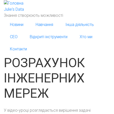
Перейти
до
Julie's Data
основного
Знання створюють можливості
вмісту
Новини
Навчання
Інша діяльність
СЕО
Відкриті інструменти
Хто ми
Контакти
РОЗРАХУНОК
ІНЖЕНЕРНИХ
МЕРЕЖ
У відео-уроці розглядається вирішення задачі