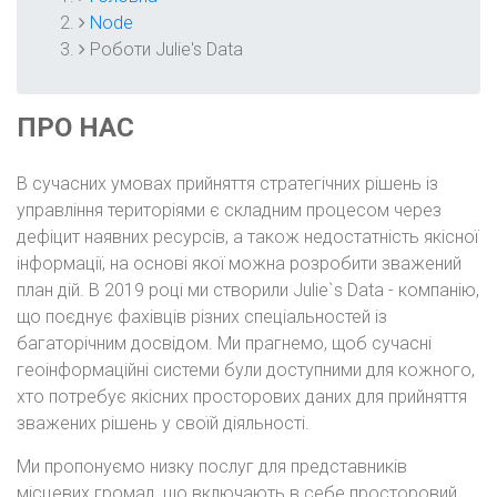
РЯДОК
Node
Роботи Julie's Data
НАВІҐАЦІЇ
ПРО НАС
В сучасних умовах прийняття стратегічних рішень із
управління територіями є складним процесом через
дефіцит наявних ресурсів, а також недостатність якісної
інформації, на основі якої можна розробити зважений
план дій. В 2019 році ми створили Julie`s Data - компанію,
що поєднує фахівців різних спеціальностей із
багаторічним досвідом. Ми прагнемо, щоб сучасні
геоінформаційні системи були доступними для кожного,
хто потребує якісних просторових даних для прийняття
зважених рішень у своїй діяльності.
Ми пропонуємо низку послуг для представників
місцевих громад, що включають в себе просторовий