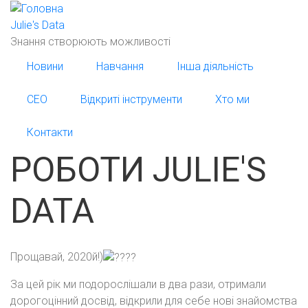
Перейти
до
Julie's Data
основного
Знання створюють можливості
вмісту
Новини
Навчання
Інша діяльність
СЕО
Відкриті інструменти
Хто ми
Контакти
РОБОТИ JULIE'S
DATA
Прощавай, 2020й!)
За цей рік ми подорослішали в два рази, отримали
дорогоцінний досвід, відкрили для себе нові знайомства