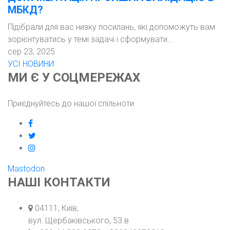
МБКД?
Підібрали для вас низку посилань, які допоможуть вам
зорієнтуватись у темі задачі і сформувати…
сер 23, 2025
УСІ НОВИНИ
МИ Є У СОЦМЕРЕЖАХ
Приєднуйтесь до нашої спільноти
facebook
twitter
instagram
Mastodon
НАШІ КОНТАКТИ
Адреса:
04111, Київ,
вул. Щербаківського, 53 в