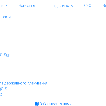
вини
Навчання
Інша діяльність
СЕО
В
нтакти
QGISgp
нтів державного планування
QGIS
ІС
Зв'язатись із нами