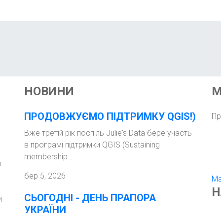
НОВИНИ
М
ПРОДОВЖУЄМО ПІДТРИМКУ QGIS!)
Пр
Вже третій рік поспіль Julie's Data бере участь
в програмі підтримки QGIS (Sustaining
membership…
н
бер 5, 2026
Ma
Н
СЬОГОДНІ - ДЕНЬ ПРАПОРА
и
УКРАЇНИ