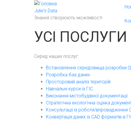
Перейти
Но
до
Julie's Data
основного
Знання створюють можливості
Ко
вмісту
УСІ ПОСЛУГИ
Серед наших послуг:
Встановлення середовища розробки 
Розробка баз даних
Просторовий аналіз територій
Навчальні курси із ГІС
Виконання містобудівної документації
Стратегічна екологічна оцінка докуме
Консультації із роботи/впровадження 
Конвертація даних із CAD форматів в Г