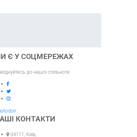
И Є У СОЦМЕРЕЖАХ
иєднуйтесь до нашої спільноти
facebook
twitter
instagram
stodon
АШІ КОНТАКТИ
Адреса:
04111, Київ,