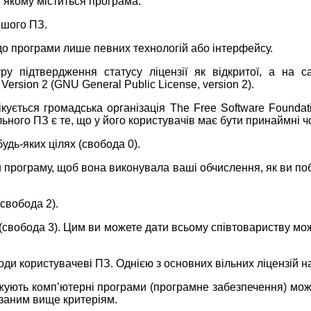
в якому міститься програма.
ншого ПЗ.
до програми лише певних технологій або інтерфейсу.
 підтвердження статусу ліцензії як відкритої, а на с
Version 2 (GNU General Public License, version 2).
ікується громадська організація
T
he Free Software Foundati
ьного ПЗ є те, що у його користувачів має бути принаймні 
удь-яких цілях (свобода 0).
 програму, щоб вона виконувала ваші обчислення, як ви по
свобода 2).
 (свобода 3). Цим ви можете дати всьому співтовариству мо
ободи користувачеві ПЗ. Однією з основних вільних ліцензій 
жують комп’ютерні програми (програмне забезпечення) мож
азаним вище критеріям.