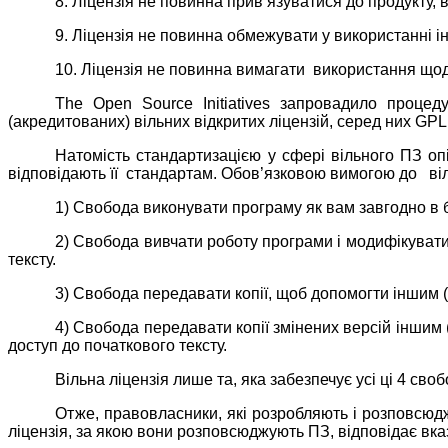
8. Ліцензія не повинна прив’язуватися до продукту, 
9. Ліцензія не повинна обмежувати у використанні і
10. Ліцензія не повинна вимагати використання що
The
Open
Source
Initiatives
запровадило процедуру
(акредитованих) вільних відкритих ліцензій, серед них
GPL 
Натомість стандартизацією у сфері вільного ПЗ оп
відповідають її стандартам. Обов’язковою вимогою до віл
1) Свобода виконувати програму як вам завгодно в б
2) Свобода вивчати роботу програми і модифікувати
тексту.
3) Свобода передавати копії, щоб допомогти іншим (
4) Свобода передавати копії змінених версій іншим
доступ до початкового тексту.
Вільна ліцензія лише та, яка забезпечує усі ці 4 св
Отже, правовласники, які розробляють і розповсюд
ліцензія, за якою вони розповсюджують ПЗ, відповідає вк