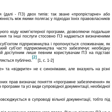
 (далі - ПЗ) двох типів: так зване «пропрієтарне» або
інність між якими полягає у підходах їхніх правовласників
ідного коду комп’ютерної програми, дозволяючи подальше
ння та інші послуги стосовно ПЗ надаються визначеними
 суб’єктом підприємництва і пропонується споживачам, як
кий суб’єкт підприємництва часто забезпечує необхідну
ний доступним лише певним користувачам ПЗ на підставі
[2]
ляється публічно.
[1, с. 1-2]
» та «відкрите» не є синонімами, але вказують на різні
уміжних прав визначає поняття «програмне забезпечення» як
програми та усі види супровідної документації, необхідної
овсюджується в супроводі вільної документації, тобто під