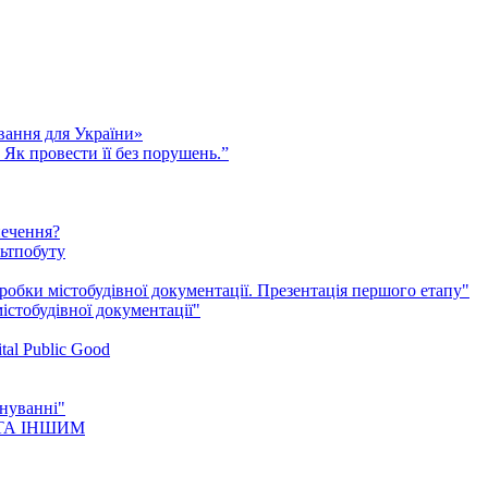
вання для України»
 Як провести її без порушень.”
печення?
льтпобуту
робки містобудівної документації. Презентація першого етапу"
істобудівної документації"
al Public Good
нуванні"
ТА ІНШИМ