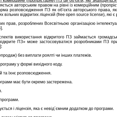
і комерційне (пропрієтарне) ПЗ це об’єкти, які знаходятьс
няється авторським правом на рівні із комерційним (пропрі
форма розповсюдження ПЗ як об’єкта авторського права, 
вільних відкритих ліцензій (free open source license), які є 
х прав, розроблених Всесвітньою організацією інтелектуаль
].
пектів використання відкритого ПЗ займається громадсь
«відкрите ПЗ» може застосовуватися розробниками ПЗ пр
]:
родаж) без виплати роялті чи інших платежів.
ограму у формі вихідного коду.
ій та їхнє розповсюдження.
рограми має бути окремо застережена.
п.
програми.
ться і ліцензія, яка є невід´ємним додатком до програми.