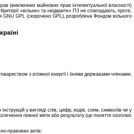
рав (виключних майнових прав інтелектуальної власності)
Критерії «вільне» та «відкрите» ПЗ не співпадають, проте,
ія
GNU
GPL
(скорочено
GPL
), розроблена Фондом вільного
країні
товариством з атомної енергії і їхніми державами-членами,
нструкцій у вигляді слів, цифр, кодів, схем, символів чи у
досягнення певної мети або результату (це поняття охоплює
вно-правових актів: