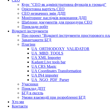
СЕО
Курс "СЕО як адміністративна функція в громаді"
Орієнтовна вартість СЕО
СЕО незначних змін ДДП
Моніторинг наслідків виконання ДДП
Шаблони документів для процедури СЕО
Приклади робіт
Відкриті інструменти
Про проект "Відкриті інструменти просторового пл
Завантажити БГД
Плагіни
UA_ORTHODOXY_VALIDATOR
UA_MBD_TOOLS
UA XML Importer
Kadastr.Live tools bar
UA CRS Magic
UA Coordinates Transformation
UA IN4 importer
UA_NGO_PDF_Parser
Учасники
Приклад ДПТ
БГД в ексель
Умови взаємодії при розробленні БГД
Хто ми
Контакти