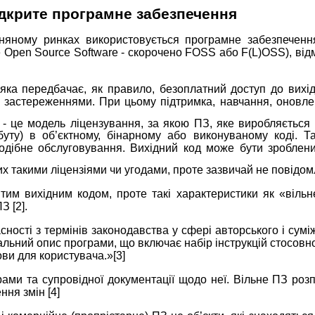
відкрите програмне забезпечення
няному ринках використовується програмне забезпечення
e Open Source Software - скорочено FOSS або F(L)OSS), відм
 яка передбачає, як правило, безоплатний доступ до вих
 застереженнями. При цьому підтримка, навчання, оновле
 - це модель ліцензування, за якою ПЗ, яке виробляється
уту) в об’єктному, бінарному або виконуваному коді. Та
подібне обслуговування. Вихідний код може бути зробле
их такими ліцензіями чи угодами, проте зазвичай не повідом
им вихідним кодом, проте такі характеристики як «вільне
З [2].
ласності з термінів законодавства у сфері авторського і с
льний опис програми, що включає набір інструкцій стосовно 
ви для користувача.»[3]
ами та супровідної документації щодо неї. Вільне ПЗ розп
ння змін [4]