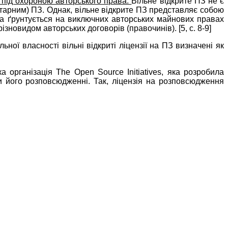
я під охороною авторського права.
Вільне відкрите ПЗ не є
єтарним) ПЗ. Однак, вільне відкрите ПЗ представляє собою
яка ґрунтується на виключних авторських майнових правах
різновидом авторських договорів (правочинів). [5, с. 8-9]
ної власності вільні відкриті ліцензії на ПЗ визначені як
ка організація
The Open Source Initiatives, яка розробила
и його розповсюдженні. Так, ліцензія на розповсюдження