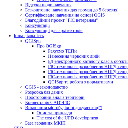
Відгуки щодо навчання
Безкоштовне навчання для громад до 5 березня!
Сертифіковане навчання на основі QGIS
Благодійний проект "ГІС ветеранам"
Консультації
Консультації для архітекторів
Інша діяльність
QGISgp
Про QGISgp
Рахуємо ТЕПи
Нанесення червоних ліній
БД електронного каталогу класів об’єкт
ГІС-технологія розроблення НПГД генер
ГІС-технологія розроблення НПГД генер
ГІС-технологія розроблення НПГД генер
QGISgp та робота з нормативами
QGIS - законодавство
Розробка баз даних
Просторовий аналіз територій
Конвертація CAD>ГІС
Виконання містобудівної документаціїї
Опис та приклади
The cost of the UPD development
База геоданих МКІП