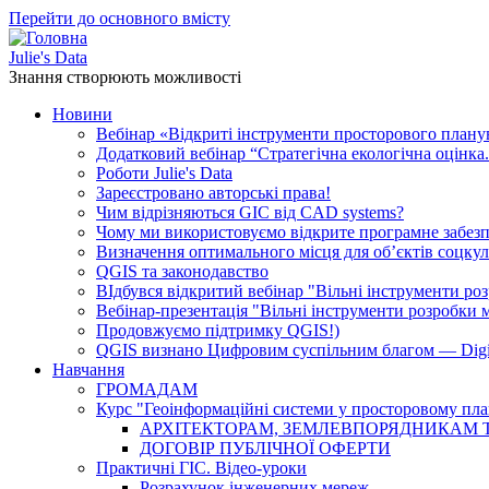
Перейти до основного вмісту
Julie's Data
Знання створюють можливості
Новини
Вебінар «Відкриті інструменти просторового плану
Додатковий вебінар “Стратегічна екологічна оцінка.
Роботи Julie's Data
Зареєстровано авторські права!
Чим відрізняються GIC від CAD systems?
Чому ми використовуємо відкрите програмне забез
Визначення оптимального місця для об’єктів соцку
QGIS та законодавство
ВІдбувся відкритий вебінар "Вільні інструменти роз
Вебінар-презентація "Вільні інструменти розробки м
Продовжуємо підтримку QGIS!)
QGIS визнано Цифровим суспільним благом — Digit
Навчання
ГРОМАДАМ
Курс "Геоінформаційні системи у просторовому пла
АРХІТЕКТОРАМ, ЗЕМЛЕВПОРЯДНИКАМ 
ДОГОВІР ПУБЛІЧНОЇ ОФЕРТИ
Практичні ГІС. Відео-уроки
Розрахунок інженерних мереж