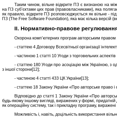
Таким чином, вільне відкрите ПЗ є визнаною на мі
на ПЗ суб’єктами цих прав (правовласниками), яка полягає
як правило, відкрите ПЗ розповсюджується як вільне - пі
ПЗ (
The
Free
Software
Foundation
), яка має кілька версій (ве
ІІ. Нормативно-правове регулювання
Охорона комп’ютерних програм авторським правом я
- статтею 4 Договору Всесвітньої організації інтелек
- частиною 1 статті 10 Угоди з торговельних аспектів
- статтею 180 Угоди про асоціацію між Україною, з 
з іншої сторони[12];
- частиною 4 статті 433 ЦК України[13];
- статтею 18 Закону України «Про авторське право і 
Відповідно до статті 1 Закону України «Про авторськ
будь-якому іншому вигляді, виражених у формі, придатній 
як операційну систему, так і прикладну програму, виражені
Можливість і, навіть, доцільність використання віл