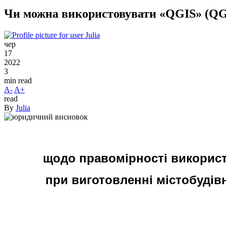
Чи можна використовувати «QGIS» (QGIS
чер
17
2022
3
min read
A-
A+
read
By
Julia
щодо правомірності використ
при виготовленні містобудівн