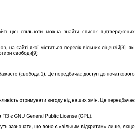
айті цієї спільноти можна знайти список підтверджених
on, на сайті якої міститься перелік вільних ліцензій[8], які
чотири свободи
[9]
:
бажаєте (свобода 1). Це передбачає доступ до початкового
жливість отримувати вигоду від ваших змін. Це передбачає
на ПЗ є
GNU General Public License (GPL).
уть зазначати, що воно є «вільним відкритим» лише, якщо