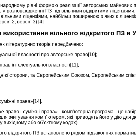
жнародному рівні формою реалізації авторських майнових п
 у розповсюдженні ПЗ під вільними відкритими ліцензіями. 
д вільними ліцензіями, найбільш поширеною з яких є ліценз
рсія 2, версія 3) [4].
 використання вільного відкритого ПЗ в У
к літературних творів передбачено:
туальної власності про авторське право[10];
 прав інтелектуальної власності[11];
однієї сторони, та Європейським Союзом, Європейським спів
суміжні права»[14].
е право і суміжні права» комп’ютерна програма - це набір і
для зчитування комп’ютером, які приводять його у дію для 
 у вихідному або об’єктному кодах).
ьного відкритого ПЗ встановлено рядом підзаконних нормати