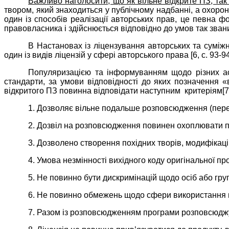
Важливо наголосити, що як вільне відкрите ПЗ, так 
твором, який знаходиться у публічному надбанні, а охоро
один із способів реалізації авторських прав, це певна 
правовласника і здійснюється відповідно до умов так званих 
В Настановах із ліцензування авторських та суміжни
один із видів ліцензій у сфері авторського права [6, с. 93-94
Популяризацією та інформуванням щодо різних ас
стандарти, за умови відповідності до яких позначення 
відкритого ПЗ повинна відповідати наступним критеріям[7
1. Дозволяє вільне подальше розповсюдження (переп
2. Дозвіл на розповсюдження повинен охоплювати пр
3. Дозволено створення похідних творів, модифікац
4. Умова незмінності вихідного коду оригінальної п
5. Не повинно бути дискримінацій щодо осіб або гру
6. Не повинно обмежень щодо сфери використання 
7. Разом із розповсюдженням програми розповсюджує