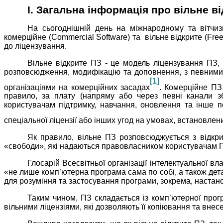
І. Загальна інформація про вільне 
На сьогоднішній день на міжнародному та вітчиз
комерційне (Commercial Software) та вільне відкрите (Fre
до ліцензування.
Вільне відкрите ПЗ - це модель ліцензування ПЗ,
розповсюдження, модифікацію та доповнення, з певними
[1]
організаціями на комерційних засадах
. Комерційне ПЗ
правило, за плату (напряму або через певні канали зб
користувачам підтримку, навчання, оновлення та інше 
спеціальної ліцензії або інших угод на умовах, встановлен
Як правило, вільне ПЗ розповсюджується з відкрит
«свободи», які надаються правовласником користувачам П
Глосарій Всесвітньої організації інтелектуальної в
«не лише комп’ютерна програма сама по собі, а також дета
для розуміння та застосування програми, зокрема, настано
Таким чином, ПЗ складається із комп’ютерної прогр
вільними ліцензіями, які дозволяють її копіювання та внесе