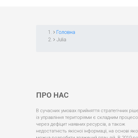
Головна
РЯДОК
Julia
НАВІҐАЦІЇ
ПРО НАС
В сучасних умовах прийняття стратегічних ріш
із управління територіями є складним процес
через дефіцит наявних ресурсів, а також
недостатність якісної інформації, на основі яко
можна розробити зважений план дій. В 2019 ро