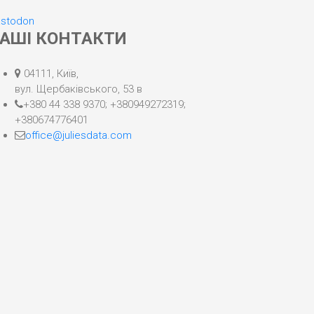
stodon
АШІ КОНТАКТИ
Адреса:
04111, Київ,
вул. Щербаківського, 53 в
телефон:
+380 44 338 9370; +380949272319;
+380674776401
email
office@juliesdata.com