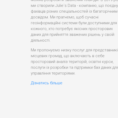
ми створили Julie`s Data - компанію, що поєдн
фахівців різних спеціальностей із багаторічним
досвідом. Ми прагнемо, щоб сучасні
геоінформаційні системи були доступними для
кожного, хто потребує якісних просторових
даних для прийняття зважених рішень у своїй
діяльності.
Ми пропонуємо низку послуг для представникі
місцевих громад, що включають в себе
просторовий аналіз територій, освітні курси,
послуги із розробки та підтримки баз даних дл
управління територіями.
Дізнатись більше