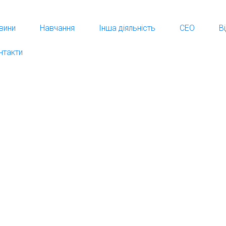
вини
Навчання
Інша діяльність
СЕО
В
нтакти