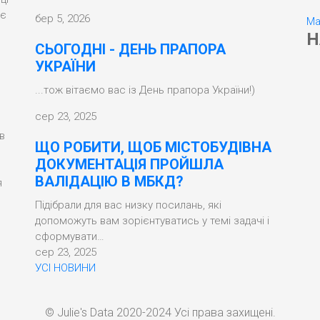
ує
бер 5, 2026
Ma
Н
СЬОГОДНІ - ДЕНЬ ПРАПОРА
УКРАЇНИ
...тож вітаємо вас із День прапора України!)
сер 23, 2025
в
ЩО РОБИТИ, ЩОБ МІСТОБУДІВНА
ДОКУМЕНТАЦІЯ ПРОЙШЛА
ВАЛІДАЦІЮ В МБКД?
я
Підібрали для вас низку посилань, які
допоможуть вам зорієнтуватись у темі задачі і
сформувати…
сер 23, 2025
УСІ НОВИНИ
© Julie's Data 2020-2024 Усі права захищені.