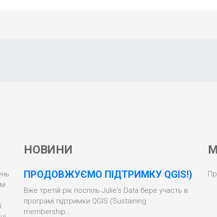
НОВИНИ
М
ПРОДОВЖУЄМО ПІДТРИМКУ QGIS!)
ень
Пр
ом
Вже третій рік поспіль Julie's Data бере участь в
програмі підтримки QGIS (Sustaining
ї
membership…
ці